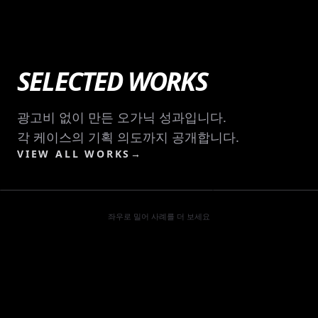
SELECTED WORKS
광고비 없이 만든 오가닉 성과입니다.
티머니GO
각 케이스의 기획 의도까지 공개합니다.
우버
야르 쓰는 신세대 광고언어로 오가닉 20만뷰
VIEW ALL WORKS
→
회원가입 이벤트를 긴장
오가닉 뷰 20만
오가닉 뷰 119.3만
좌우로 밀어 사례를 더 보세요