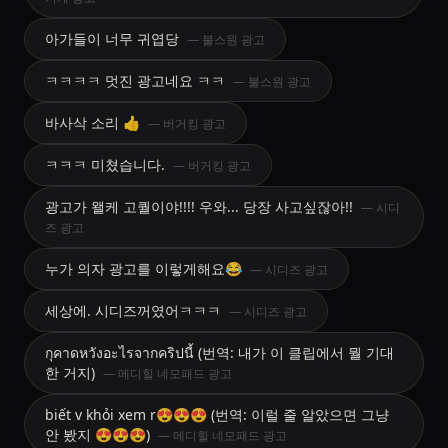
아가들이 너무 귀엽당
— 불스원 광고
ㅋㅋㅋㅋ 멋진 광고네요 ㅋㅋ
— 불스원 광고
바사삭 소리 👍
— 버거킹 광고
ㅋㅋㅋ 미쳤습니다.
— 버거킹 광고
광고가 왤케 고퀄이야!!!! 우와... 당장 사고싶잖아!!
— 시디
즈 광고
누가 의자 광고를 이렇게해요😂
— 시디즈 광고
세상에. 시디즈꺼였어ㅋㅋㅋ
— 시디즈 광고
กุคาดหวังอะไรจากคริปนี้ (번역: 내가 이 클립에서 뭘 기대
한 거지)
— 메디힐 네모패드 광고
biết v khỏi xem r😍😍😍 (번역: 이럴 줄 알았으면 그냥
안 봤지 😍😍😍)
— 메디힐 네모패드 광고