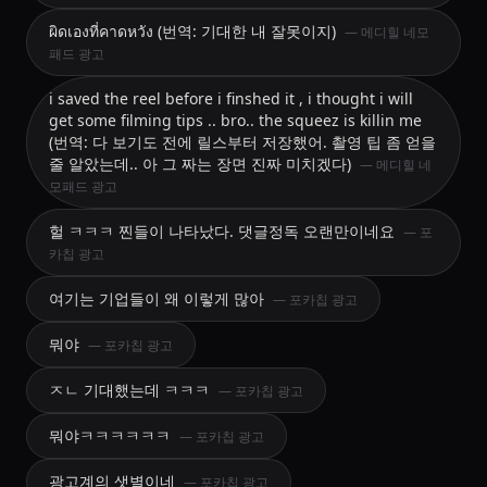
ผิดเองที่คาดหวัง (번역: 기대한 내 잘못이지)
— 메디힐 네모
패드 광고
i saved the reel before i finshed it , i thought i will
get some filming tips .. bro.. the squeez is killin me
(번역: 다 보기도 전에 릴스부터 저장했어. 촬영 팁 좀 얻을
줄 알았는데.. 아 그 짜는 장면 진짜 미치겠다)
— 메디힐 네
모패드 광고
헐 ㅋㅋㅋ 찐들이 나타났다. 댓글정독 오랜만이네요
— 포
카칩 광고
여기는 기업들이 왜 이렇게 많아
— 포카칩 광고
뭐야
— 포카칩 광고
ㅈㄴ 기대했는데 ㅋㅋㅋ
— 포카칩 광고
뭐야ㅋㅋㅋㅋㅋㅋ
— 포카칩 광고
광고계의 샛별이네
— 포카칩 광고